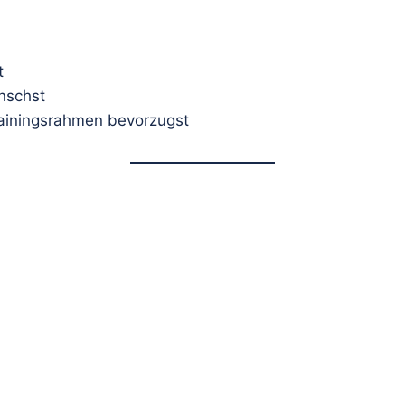
t
ünschst
rainingsrahmen bevorzugst