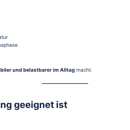
atur
nsphase
abiler und belastbarer im Alltag
macht.
ng geeignet ist
u